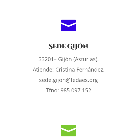

Sede Gijón
33201– Gijón (Asturias).
Atiende: Cristina Fernández.
sede.gijon@fedaes.org
Tfno: 985 097 152
